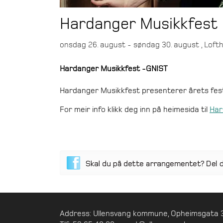
Hardanger Musikkfest 
onsdag 26. august - søndag 30. august , Loft
Hardanger Musikkfest -GNIST
Hardanger Musikkfest presenterer årets festiv
For meir info klikk deg inn på heimesida til
Har
Address: Ullensvang kommune, Opheimsgata 3