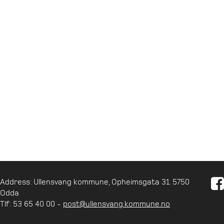
Address: Ullensvang kommune, Opheimsgata 31. 5750
Odda
Tlf: 53 65 40 00 -
post@ullensvang.kommune.no