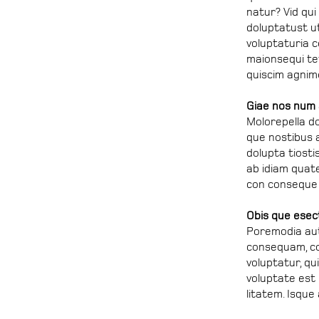
natur? Vid qui
doluptatust u
voluptaturia c
maionsequi tet
quiscim agnim
Giae nos num a
Molorepella dol
que nostibus 
dolupta tiosti
ab idiam quat
con conseque 
Obis que esec
Poremodia aut
consequam, c
voluptatur, qu
voluptate est 
litatem. Isque a