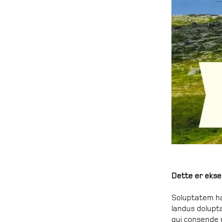
Dette er eks
Soluptatem har
landus dolupt
qui consende 