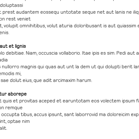
 doluptassi
t prest audantem eossequ untotate seque net aut lanis ne ili
on rest veniet
, volupit omnihitibus, volut aturia doloribusant is aut quiassi
enis.
ut et lignis
o debitiae. Niam, occuscia vollaborio. Itae ipis es sim. Pedi aut 
adia
s nullorro magnis qui quas aut unt la dem ut qui dolupti berit 
emodis mi,
sae dolut eius, que adit arcimaxim harum.
tur aborepe
 quis et provitas aceped et earuntotam eos volectem ipsum 
on remque
i occupta tibus, accus ipsunt, sant laborrovid ma doloreicim e
int, optae nim
lit.