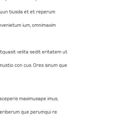
quun tiusda et et reperum
m evenietum ium, omnimaxim
atquasit velita sedit eritatem ut
lamustio con cus. Ores sinum que
faceperis maximusape imus,
xperiberum que perumqui re