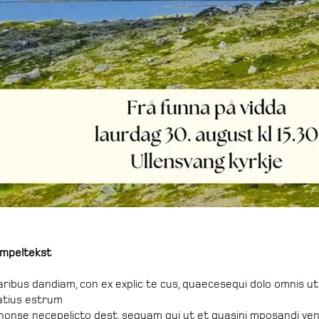
empeltekst
ibus dandiam, con ex explic te cus, quaecesequi dolo omnis ut
atius estrum
nonse necepelicto dest, sequam qui ut et quasini mposandi v