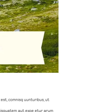
 est, comnisq uunturibus, ut
enisquatem aut expe etur arum