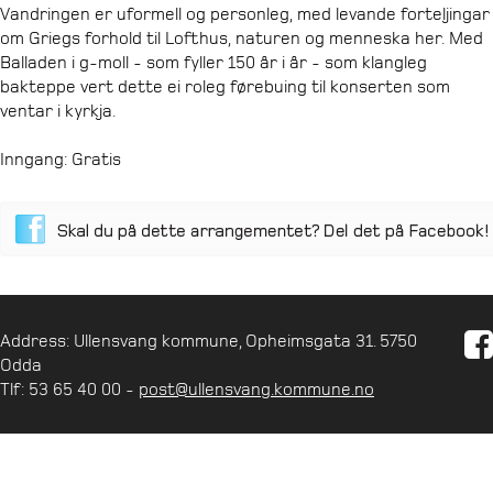
Vandringen er uformell og personleg, med levande forteljingar
om Griegs forhold til Lofthus, naturen og menneska her. Med
Balladen i g-moll - som fyller 150 år i år - som klangleg
bakteppe vert dette ei roleg førebuing til konserten som
ventar i kyrkja.
Inngang: Gratis
Address: Ullensvang kommune, Opheimsgata 31. 5750
Odda
Tlf: 53 65 40 00 -
post@ullensvang.kommune.no