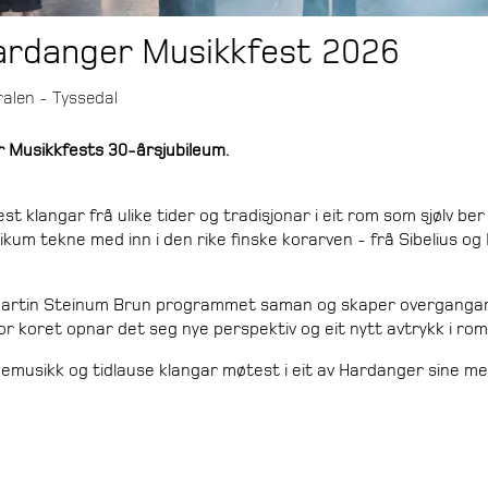
Hardanger Musikkfest 2026
ralen - Tyssedal
r Musikkfests 30-årsjubileum.
st klangar frå ulike tider og tradisjonar i eit rom som sjølv 
ikum tekne med inn i den rike finske korarven - frå Sibelius og
 Martin Steinum Brun programmet saman og skaper overgangar
or koret opnar det seg nye perspektiv og eit nytt avtrykk i rom
olkemusikk og tidlause klangar møtest i eit av Hardanger sine 